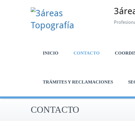
Saltar
3áre
al
contenido
Profesiona
INICIO
CONTACTO
COORDIN
TRÁMITES Y RECLAMACIONES
SE
CONTACTO